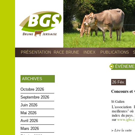
PRÉSENTATION
RACE BRUNE
INDEX
PUBLICATIONS
ÉVÉNEME
ARCHIVES
26 Fév.
Octobre 2026
Concours et
Septembre 2026
St Gallen
Juin 2026
L'association
meilleures" où 
Mai 2026
index du pays. 
sur
www.igbs.c
Avril 2026
Mars 2026
> Lire la suite