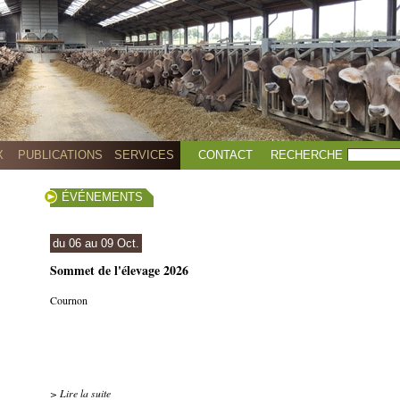
X
PUBLICATIONS
SERVICES
CONTACT
RECHERCHE
ÉVÉNEMENTS
du 06 au 09 Oct.
Sommet de l'élevage 2026
Cournon
Du 6 au 9 octobre 2026
Du 6 au 
octobre 2026
Du 6 au 9 octobre
2026dde
> Lire la suite