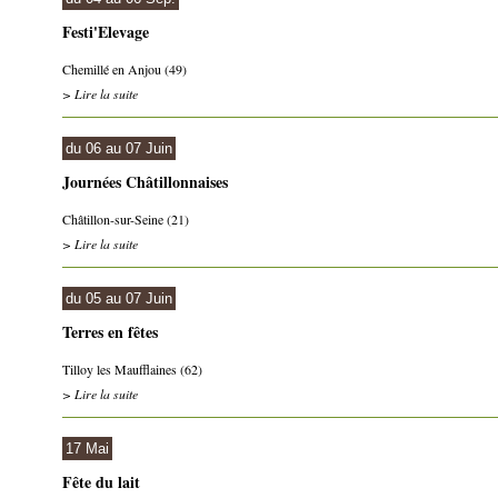
Festi'Elevage
Chemillé en Anjou (49)
> Lire la suite
du 06 au 07 Juin
Journées Châtillonnaises
Châtillon-sur-Seine (21)
> Lire la suite
du 05 au 07 Juin
Terres en fêtes
Tilloy les Maufflaines (62)
> Lire la suite
17 Mai
Fête du lait