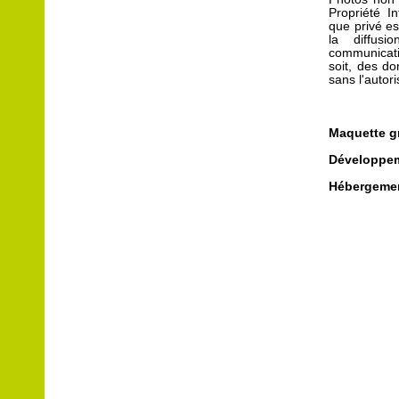
Propriété I
que privé est
la diffusio
communicati
soit, des do
sans l'autor
Maquette g
Développe
Hébergeme