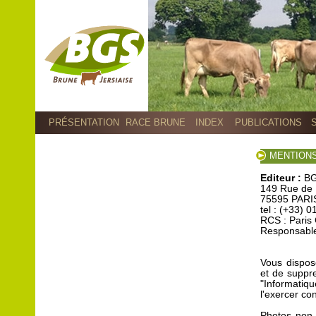
PRÉSENTATION
RACE BRUNE
INDEX
PUBLICATIONS
MENTION
Editeur :
BG
149 Rue de 
75595 PARI
tel : (+33) 
RCS : Paris
Responsable 
Vous dispose
et de suppr
"Informatiq
l'exercer c
Photos non 