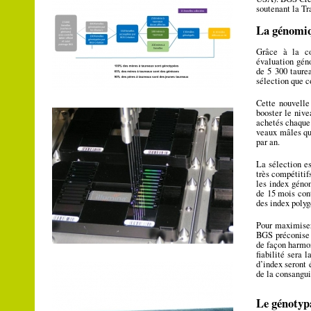
soutenant la Tr
La génomiqu
Grâce à la c
évaluation gén
de 5 300 taure
sélection que c
Cette nouvelle
booster le niv
achetés chaque
veaux mâles qui
par an.
La sélection e
très compétitif
les index géno
de 15 mois cont
des index poly
Pour maximiser
BGS préconise 
de façon harmo
fiabilité sera 
d’index seront 
de la consangui
Le génotypa