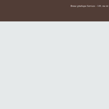
Brune génétique Services - 149, rue de