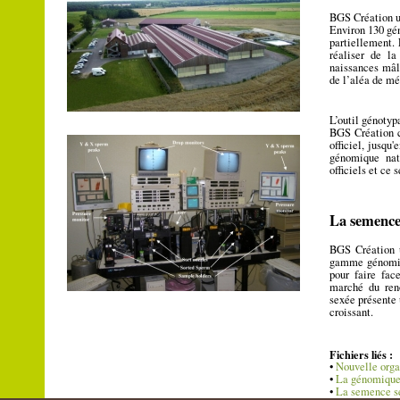
BGS Création u
Environ 130 gén
partiellement. 
réaliser de la
naissances mâl
de l’aléa de mé
L’outil génotyp
BGS Création c
officiel, jusq
génomique nat
officiels et ce 
La semence
BGS Création u
gamme génomiqu
pour faire fac
marché du reno
sexée présente 
croissant.
Fichiers liés :
•
Nouvelle org
•
La génomique 
•
La semence se