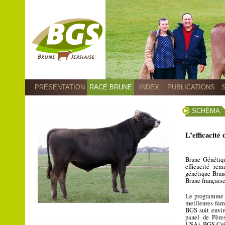
PRÉSENTATION
RACE BRUNE
INDEX
PUBLICATIONS
SCHÉMA
L’efficacit
Brune Génétiqu
efficacité re
génétique Brune
Brune française
Le programme B
meilleures fami
BGS suit envir
panel de Pères
USA). BGS Créa