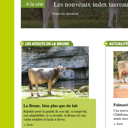
Les nouveaux index taureau
A la une
Venez les découvrir
Palmarè
La Brune, bien plus que du lait
Une nouvel
Réputée pour la qualité de son lait, sa longévité,
Châtillonn
son adaptabilité, et sa docilité, la Brune est une
année encor
vache rentable et facile à élever.
> Suite
> Suite