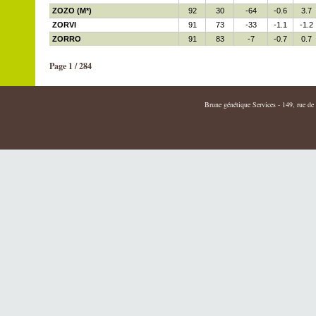
ZOZO (M*)
92
30
-64
-0.6
3.7
ZORVI
91
73
-33
-1.1
-1.2
ZORRO
91
83
-7
-0.7
0.7
Page 1 / 284
Brune génétique Services - 149, rue de