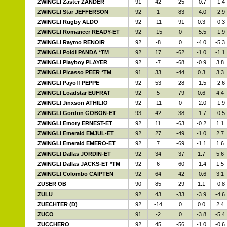
ZWINGLI Zaster ZANDER
91
42
-25
-0.7
-1.4
ZWINGLI Star JEFFERSON
92
1
-83
-4.0
-2.9
ZWINGLI Rugby ALDO
92
-11
-91
0.3
-0.3
ZWINGLI Romancer READY-ET
92
-15
0
-5.5
-1.9
ZWINGLI Raymo RENOIR
92
-8
0
-4.0
-5.3
ZWINGLI Poldi PANDA *TM
92
17
-62
-1.0
-1.1
ZWINGLI Playboy PLAYER
92
-7
-68
-0.9
3.8
ZWINGLI Picasso PEER *TM
91
33
-44
0.3
3.3
ZWINGLI Payoff PEPPE
92
53
-28
-1.5
-2.6
ZWINGLI Loadstar EUFRAT
92
5
-79
0.6
4.4
ZWINGLI Jinxson ATHILIO
92
-11
0
-2.0
-1.9
ZWINGLI Gordon GOBON-ET
93
42
-38
-1.7
-0.5
ZWINGLI Emory ERNEST-ET
92
11
-63
-0.2
1.1
ZWINGLI Emerald EMJUL-ET
92
27
-49
-1.0
2.7
ZWINGLI Emerald EMERO-ET
92
7
-69
-1.1
1.6
ZWINGLI Dallas JORDIN-ET
92
34
-37
1.7
5.6
ZWINGLI Dallas JACKS-ET *TM
92
6
-60
-1.4
1.5
ZWINGLI Colombo CAIPTEN
92
64
-42
-0.6
3.1
ZUSER OB
90
85
-29
1.1
-0.8
ZULU
92
43
-33
-3.9
-4.6
ZUECHTER (D)
92
-14
0
0.0
2.4
ZUCO
91
-2
0
-3.8
-5.4
ZUCCHERO
92
45
-56
-1.0
-0.6