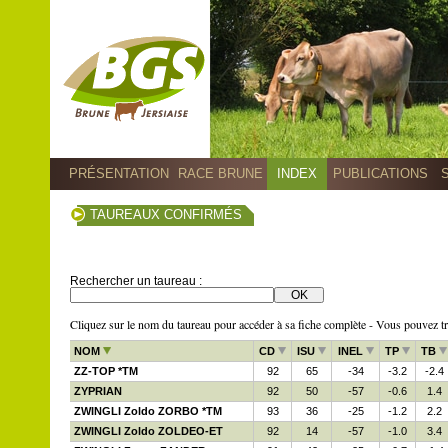
PRÉSENTATION
RACE BRUNE
INDEX
PUBLICATIONS
TAUREAUX CONFIRMÉS
Rechercher un taureau :
Cliquez sur le nom du taureau pour accéder à sa fiche complète - Vous pouvez trie
NOM
CD
ISU
INEL
TP
TB
ZZ-TOP *TM
92
65
-34
-3.2
-2.4
ZYPRIAN
92
50
-57
-0.6
1.4
ZWINGLI Zoldo ZORBO *TM
93
36
-25
-1.2
2.2
ZWINGLI Zoldo ZOLDEO-ET
92
14
-57
-1.0
3.4