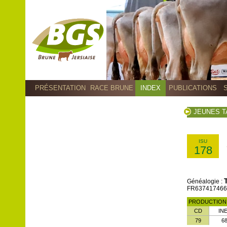
PRÉSENTATION
RACE BRUNE
INDEX
PUBLICATIONS
JEUNES 
ISU
178
Généalogie :
FR6374174663 -
PRODUCTIO
CD
IN
79
6