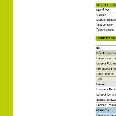
FONCTIONNA
Santé MA
Cellules
Mamm. clinique
Vitesse traite
Tempérament
MORPHOLOG
IMS
Développeme
Hauteur sacru
Largeur Poitrin
Profondeur Fla
Ligne Dessus
Type
Bassin
Longueur Bass
Largeur Ischio
Inclinaison Bas
Position Trocha
Membres
Epaisseur Jarre