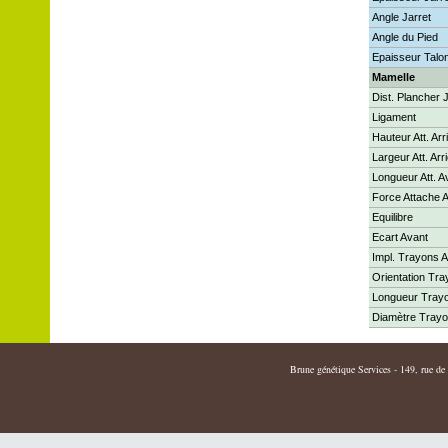
Angle Jarret
Angle du Pied
Epaisseur Talo
Mamelle
Dist. Plancher 
Ligament
Hauteur Att. Arr
Largeur Att. Arr
Longueur Att. A
Force Attache 
Equilibre
Ecart Avant
Impl. Trayons A
Orientation Tr
Longueur Tray
Diamètre Tray
Brune génétique Services - 149, rue de