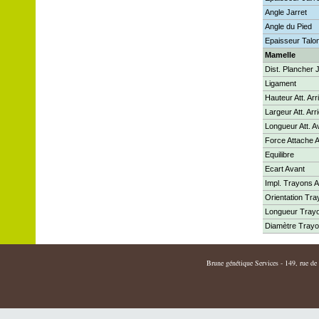
Angle Jarret
Angle du Pied
Epaisseur Talo
Mamelle
Dist. Plancher 
Ligament
Hauteur Att. Arr
Largeur Att. Arr
Longueur Att. A
Force Attache 
Equilibre
Ecart Avant
Impl. Trayons A
Orientation Tr
Longueur Tray
Diamètre Tray
Brune génétique Services - 149, rue de