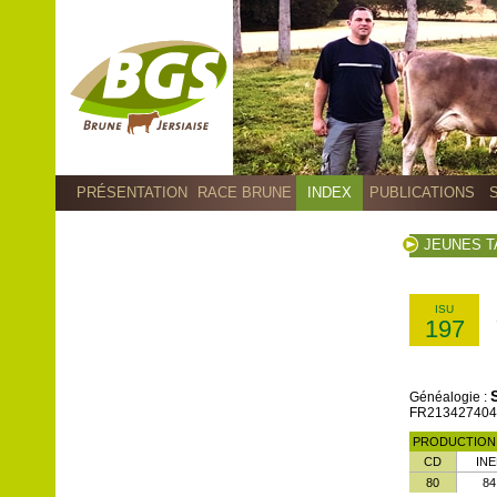
PRÉSENTATION
RACE BRUNE
INDEX
PUBLICATIONS
JEUNES 
ISU
197
Généalogie :
FR2134274040 -
PRODUCTIO
CD
INE
80
84