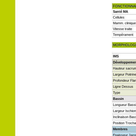
FONCTIONNA
Santé MA
Cellules
Mamm. clinique
Vitesse traite
Tempérament
MORPHOLOG
IMS
Développeme
Hauteur sacru
Largeur Poitrin
Profondeur Fla
Ligne Dessus
Type
Bassin
Longueur Bass
Largeur Ischio
Inclinaison Bas
Position Trocha
Membres
Epaisseur Jarre