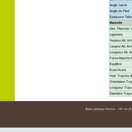
Angle Jarret
Angle du Pied
Epaisseur Talo
Mamelle
Dist. Plancher 
Ligament
Hauteur Att. Arr
Largeur Att. Arr
Longueur Att. A
Force Attache 
Equilibre
Ecart Avant
Impl. Trayons A
Orientation Tr
Longueur Tray
Diamètre Tray
Brune génétique Services - 149, rue de