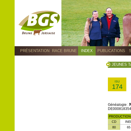
PRÉSENTATION
RACE BRUNE
INDEX
PUBLICATIONS
JEUNES 
ISU
174
Généalogie :
DE00081835461
PRODUCTIO
CD
INE
80
65