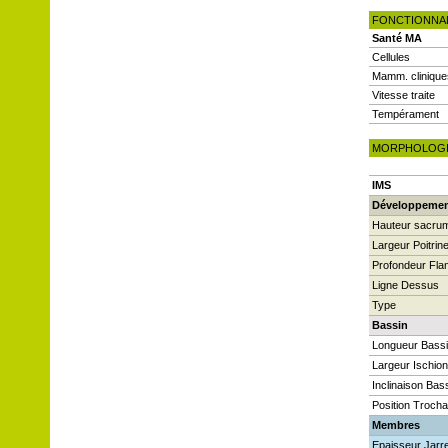
FONCTIONNA
Santé MA
Cellules
Mamm. clinique
Vitesse traite
Tempérament
MORPHOLOG
IMS
Développeme
Hauteur sacru
Largeur Poitrin
Profondeur Fla
Ligne Dessus
Type
Bassin
Longueur Bass
Largeur Ischio
Inclinaison Bas
Position Trocha
Membres
Epaisseur Jarre