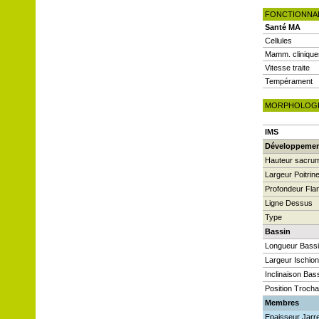
FONCTIONNA
Santé MA
Cellules
Mamm. clinique
Vitesse traite
Tempérament
MORPHOLOG
IMS
Développeme
Hauteur sacru
Largeur Poitrin
Profondeur Fla
Ligne Dessus
Type
Bassin
Longueur Bass
Largeur Ischio
Inclinaison Bas
Position Trocha
Membres
Epaisseur Jarre