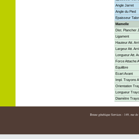
Angle Jarret
Angle du Pied
Epaisseur Talo
Mamelle
Dist. Plancher 
Ligament
Hauteur Att. Arr
Largeur Att. Arr
Longueur Att. A
Force Attache 
Equilibre
Ecart Avant
Impl. Trayons A
Orientation Tr
Longueur Tray
Diamètre Tray
Brune génétique Services - 149, rue de