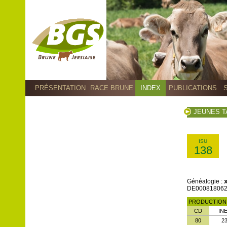
PRÉSENTATION
RACE BRUNE
INDEX
PUBLICATIONS
JEUNES 
ISU
138
Généalogie :
DE00081806255
PRODUCTIO
CD
IN
80
2