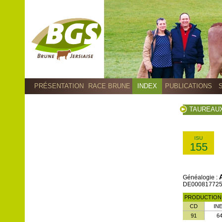
PRÉSENTATION
RACE BRUNE
INDEX
PUBLICATIONS
TAUREAU
ISU
155
Généalogie :
DE00081772570
PRODUCTIO
CD
IN
91
6