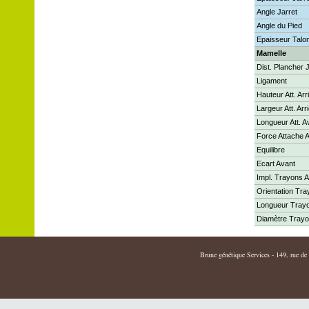
Angle Jarret
Angle du Pied
Epaisseur Talo
Mamelle
Dist. Plancher 
Ligament
Hauteur Att. Arr
Largeur Att. Arr
Longueur Att. A
Force Attache 
Equilibre
Ecart Avant
Impl. Trayons A
Orientation Tr
Longueur Tray
Diamètre Tray
Brune génétique Services - 149, rue de