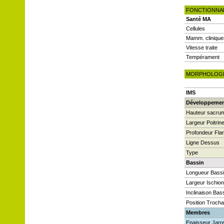
FONCTIONNA
Santé MA
Cellules
Mamm. clinique
Vitesse traite
Tempérament
MORPHOLOG
IMS
Développeme
Hauteur sacru
Largeur Poitrin
Profondeur Fla
Ligne Dessus
Type
Bassin
Longueur Bass
Largeur Ischio
Inclinaison Bas
Position Trocha
Membres
Epaisseur Jarre