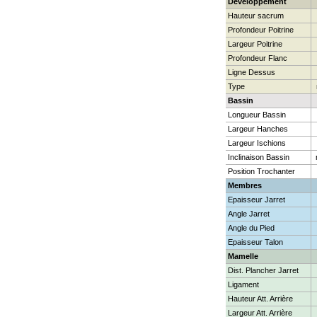
Développement
Hauteur sacrum
Profondeur Poitrine
Largeur Poitrine
Profondeur Flanc
Ligne Dessus
Type
Bassin
Longueur Bassin
Largeur Hanches
Largeur Ischions
Inclinaison Bassin
Position Trochanter
Membres
Epaisseur Jarret
Angle Jarret
Angle du Pied
Epaisseur Talon
Mamelle
Dist. Plancher Jarret
Ligament
Hauteur Att. Arrière
Largeur Att. Arrière