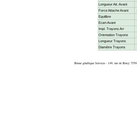
Longueur Att. Avant
Force Attache Avant
Equilibre
Ecart Avant
Impl. Trayons Arr
Orientation Trayons
Longueur Trayons
Diamètre Trayons
Brune génétique Services - 149, rue de Bercy 7559