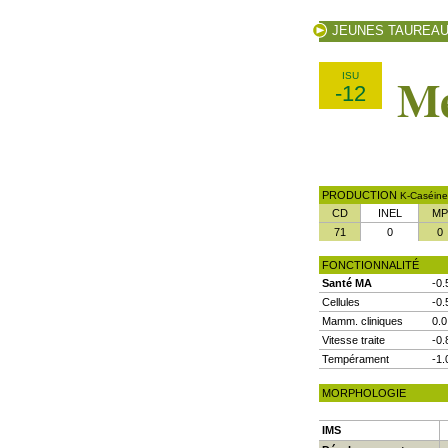
JEUNES TAUREA
M
ISU
-12
PRODUCTION
K-Caséine
CD
INEL
MP
71
0
0
FONCTIONNALITÉ
Santé MA
-0.
Cellules
-0.
Mamm. cliniques
0.0
Vitesse traite
-0.
Tempérament
-1.
MORPHOLOGIE
IMS