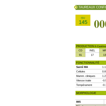
TAUREAUX CONF
00
ISU
145
PRODUCTION
K-Caséine
CD
INEL
M
91
17
13
FONCTIONNALITÉ
Santé MA
1.1
Cellules
0.8
Mamm. cliniques
1.2
Vitesse traite
-0.
Tempérament
-0.
MORPHOLOGIE
IMS