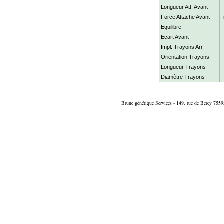
Longueur Att. Avant
Force Attache Avant
Equilibre
Ecart Avant
Impl. Trayons Arr
Orientation Trayons
Longueur Trayons
Diamètre Trayons
Brune génétique Services - 149, rue de Bercy 7559