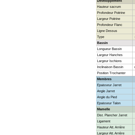
Développement
Hauteur sacrum
Profondeur Poitrine
Largeur Poitrine
Profondeur Flanc
Ligne Dessus
Type
Bassin
Longueur Bassin
Largeur Hanches
Largeur Ischions
Inclinaison Bassin
Position Trochanter
Membres
Epaisseur Jarret
Angle Jarret
Angle du Pied
Epaisseur Talon
Mamelle
Dist. Plancher Jarret
Ligament
Hauteur Att. Arrière
Largeur Att. Arrière