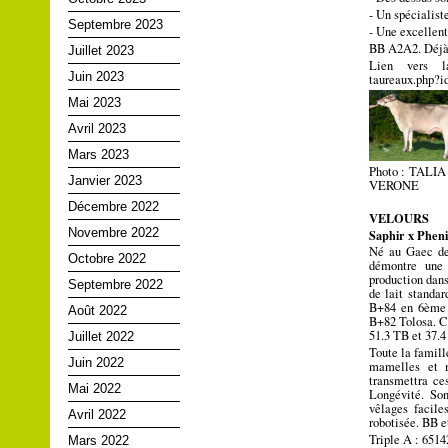
-
Un spécialist
Septembre 2023
-
Une excellent
BB A2A2. Déjà 
Juillet 2023
Lien vers la
Juin 2023
taureaux.php?
Mai 2023
Avril 2023
Mars 2023
Photo : TALIA 
Janvier 2023
VERONE
Décembre 2022
VELOURS
Novembre 2022
Saphir x Pheni
Né au Gaec de 
Octobre 2022
démontre une 
production dan
Septembre 2022
de lait standa
B+84 en 6ème l
Août 2022
B+82 Tolosa. C’
51.3 TB et 37.4
Juillet 2022
Toute la famill
Juin 2022
mamelles et 
transmettra ces
Mai 2022
Longévité. So
vêlages facile
Avril 2022
robotisée. BB e
Triple A : 6514
Mars 2022