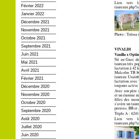
Lien vers la
Février 2022
taureaux.php?
Janvier 2022
Décembre 2021
Novembre 2021
Photo : Tolosa 
Octobre 2021
Septembre 2021
VIVALDI
Vanilla x Opti
Juin 2021
Né au Gaec de 
Mai 2021
taureau très p
lactation à 42 
Avril 2021
Malcolm TB 86 
taureau Usainb
Février 2021
lactation avec
toujours active
Décembre 2020
Avec son père a
Novembre 2020
et un énorme ni
filles des mem
Octobre 2020
s’avère un taur
preuves. BB et 
Septembre 2020
Triple A : 624
Lien vers la
Août 2020
taureaux.php?
Juillet 2020
Juin 2020