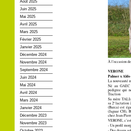
Août 2025
Juin 2025
Mai 2025
Avril 2025
Mars 2025
Février 2025
Janvier 2025
Décembre 2024
À l’occasion de
Novembre 2024
Septembre 2024
VERONE
Palmer x Aldo
Juin 2024
La nouveauté m
Mai 2024
Né au GAEC B
pedigree qui n
Avril 2024
Traction
Sa mère TALIA
Mars 2024
sa 2ᵉ lactatio
(Barca) est é
Janvier 2024
(Jaguar CH), B
chez Jean-Pierr
Décembre 2023
VERONE, c’est
Novembre 2023
-
Un profil mor
-
Des dessus sol
Octobre 2023