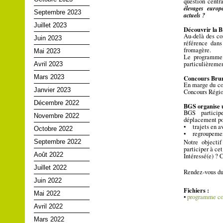
question centr
élevages europ
Septembre 2023
actuels ?
Juillet 2023
Découvrir la 
Au-delà des co
Juin 2023
référence dans
fromagère.
Mai 2023
Le programme p
particulièremen
Avril 2023
Mars 2023
Concours Bru
En marge du co
Janvier 2023
Concours Régio
Décembre 2022
BGS organise u
BGS particip
Novembre 2022
déplacement pou
• trajets en av
Octobre 2022
• regroupement
Notre objectif
Septembre 2022
participer à ce
Août 2022
Intéressé(e) ? 
Juillet 2022
Rendez-vous du
Juin 2022
Fichiers :
Mai 2022
•
programme c
Avril 2022
Mars 2022